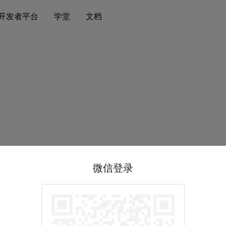
开发者平台
学堂
文档
微信登录