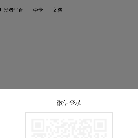
开发者平台
学堂
文档
微信登录