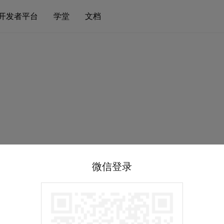
开发者平台
学堂
文档
微信登录