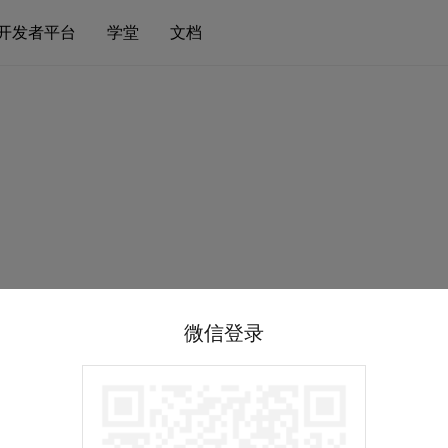
开发者平台
学堂
文档
微信登录