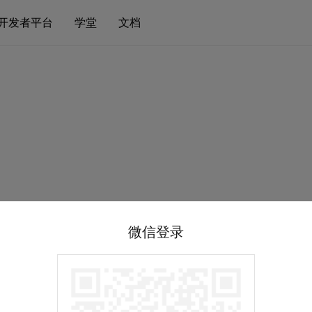
开发者平台
学堂
文档
微信登录