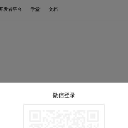
开发者平台
学堂
文档
微信登录