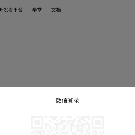
开发者平台
学堂
文档
微信登录