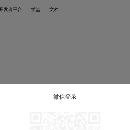
开发者平台
学堂
文档
微信登录