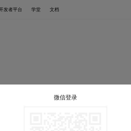
开发者平台
学堂
文档
微信登录