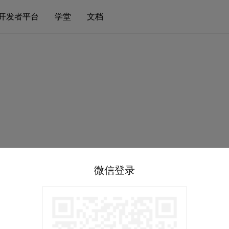
开发者平台
学堂
文档
微信登录