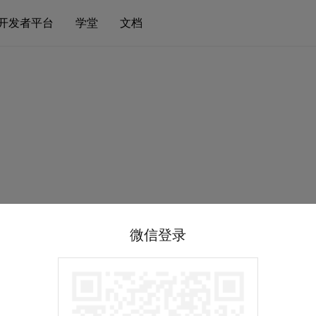
开发者平台
学堂
文档
微信登录