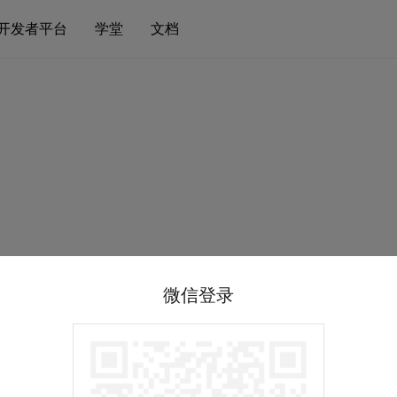
开发者平台
学堂
文档
微信登录