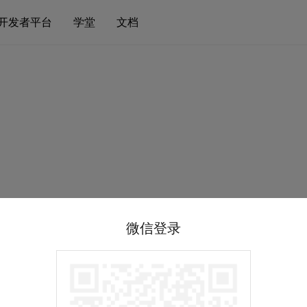
开发者平台
学堂
文档
微信登录