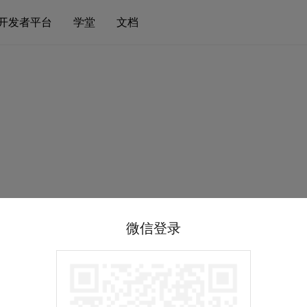
开发者平台
学堂
文档
微信登录