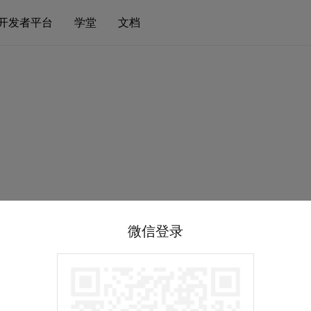
开发者平台
学堂
文档
微信登录