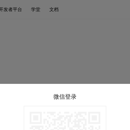
开发者平台
学堂
文档
微信登录