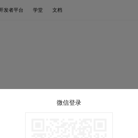
开发者平台
学堂
文档
微信登录