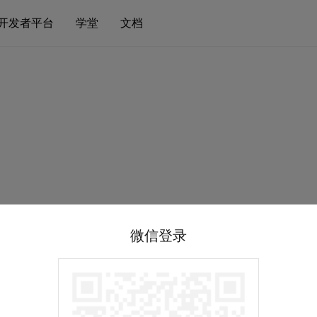
开发者平台
学堂
文档
微信登录