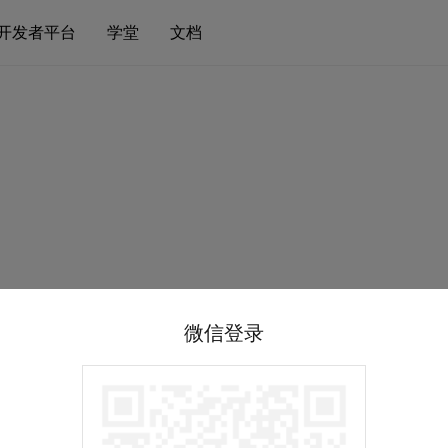
开发者平台
学堂
文档
微信登录