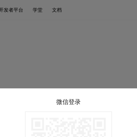
开发者平台
学堂
文档
微信登录