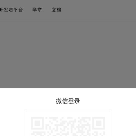
开发者平台
学堂
文档
微信登录