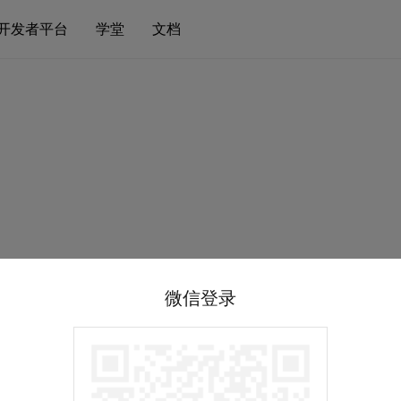
开发者平台
学堂
文档
微信登录