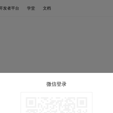
开发者平台
学堂
文档
微信登录