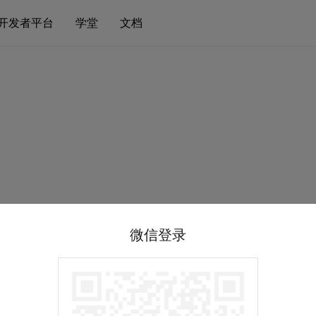
开发者平台
学堂
文档
微信登录