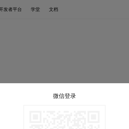
开发者平台
学堂
文档
微信登录