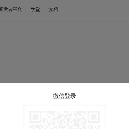
开发者平台
学堂
文档
微信登录