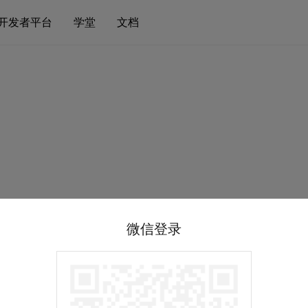
开发者平台
学堂
文档
微信登录