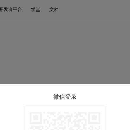
开发者平台
学堂
文档
微信登录