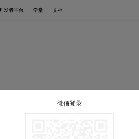
开发者平台
学堂
文档
微信登录