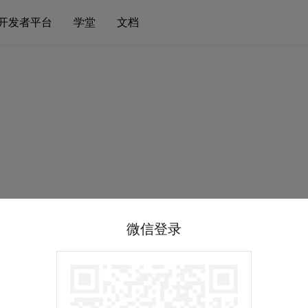
开发者平台
学堂
文档
微信登录