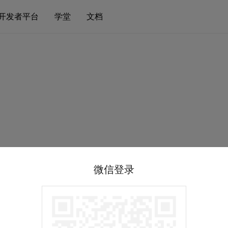
开发者平台
学堂
文档
微信登录