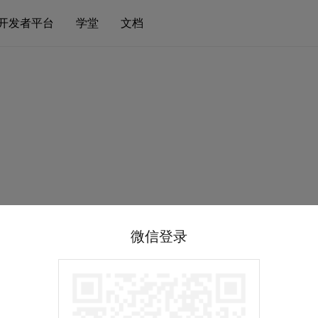
开发者平台
学堂
文档
微信登录