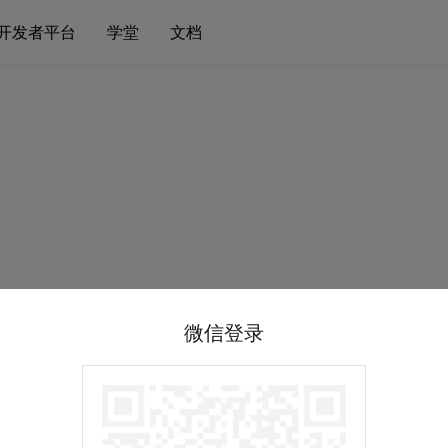
开发者平台
学堂
文档
微信登录