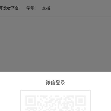
开发者平台
学堂
文档
微信登录