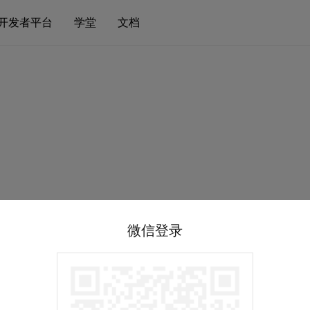
开发者平台
学堂
文档
微信登录