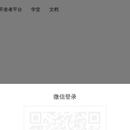
开发者平台
学堂
文档
微信登录