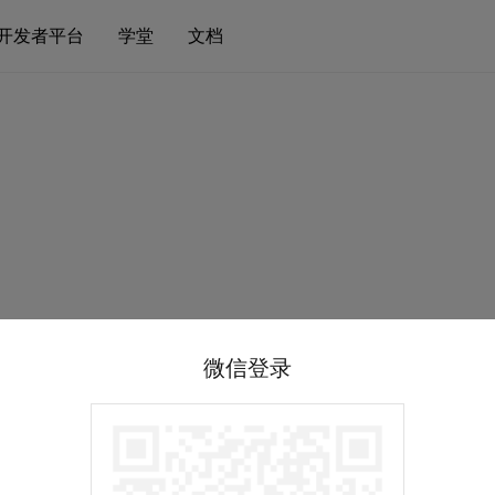
开发者平台
学堂
文档
微信登录