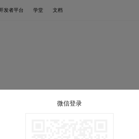
开发者平台
学堂
文档
微信登录