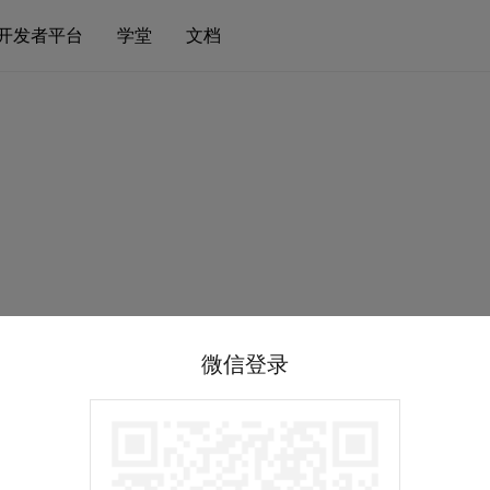
开发者平台
学堂
文档
微信登录