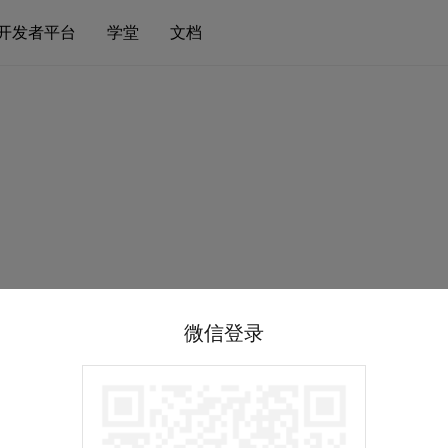
开发者平台
学堂
文档
微信登录