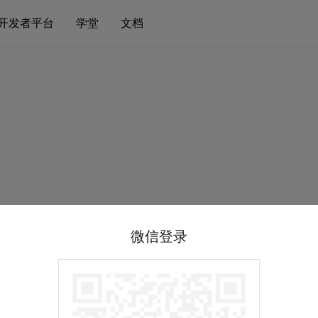
开发者平台
学堂
文档
微信登录