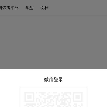
开发者平台
学堂
文档
微信登录