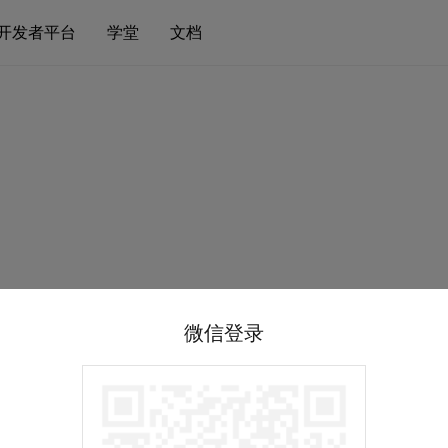
开发者平台
学堂
文档
微信登录