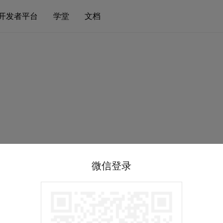
开发者平台
学堂
文档
微信登录