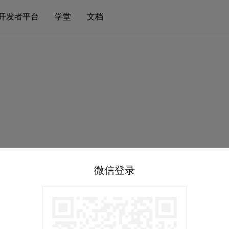
开发者平台
学堂
文档
微信登录