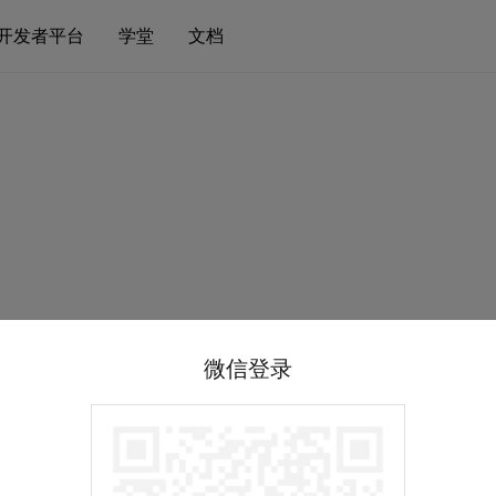
开发者平台
学堂
文档
微信登录