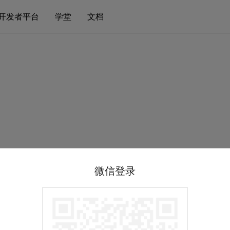
开发者平台
学堂
文档
微信登录