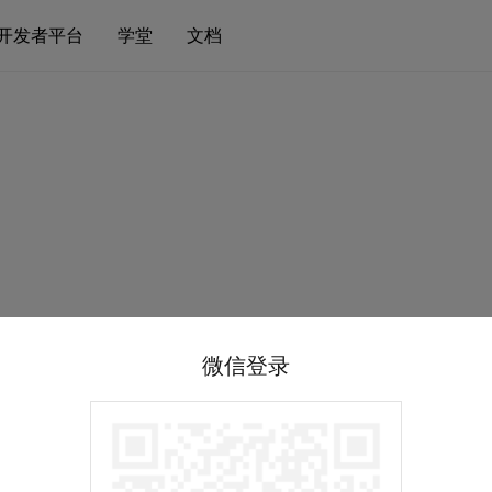
开发者平台
学堂
文档
微信登录