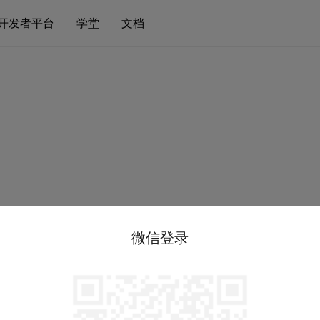
开发者平台
学堂
文档
微信登录