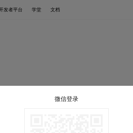
开发者平台
学堂
文档
微信登录